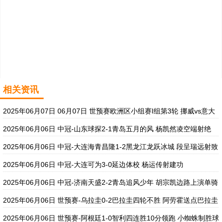
相关资讯
2025年06月07日 06月07日 世预赛欧洲区小组赛I组第3轮 挪威vs意大
利 进球视频
2025年06月06日 中冠-山东球探2-1青岛五月的风 杨凯然凌空端射绝
杀
2025年06月06日 中冠-大连海青昌隆1-2黑龙江龙跃冰城 段呈瑞远射致
胜
2025年06月06日 中冠-大连可为3-0延边体校 杨运传射建功
2025年06月06日 中冠-济南天盛2-2青岛追风少年 胡宗凯边路上演单骑
闯关
2025年06月06日 世预赛-乌拉圭0-2巴拉圭四轮不胜 阿劳霍送点巴拉圭
暂升第3
2025年06月06日 世预赛-阿根廷1-0智利四连胜10分领跑 小蜘蛛制胜球